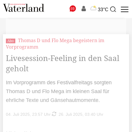
N
33°C
Suchbegriff
zur
Suche
Thomas D und Flo Mega begeistern im
Abo
Vorprogramm
Livesession-Feeling in den Saal
geholt
Im Vorprogramm des Festivalfreitags sorgten
Thomas D und Flo Mega im kleinen Saal für
ehrliche Texte und Gänsehautmomente.
04. Juli 2025, 23:57 Uhr
26. Juli 2025, 03:40 Uhr