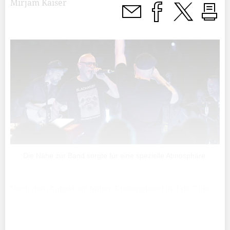
Mirjam Kaiser
Die Nähe zur Band sorgte für eine spezielle Atmosphäre.
Nach dem Auftakt am frühen Freitagabend im Life Cube
mit elektronischer Musik warteten Thomas D x Flo Mega
and the KBCS im kleinen Saal mit einer intimen
Clubshow auf.