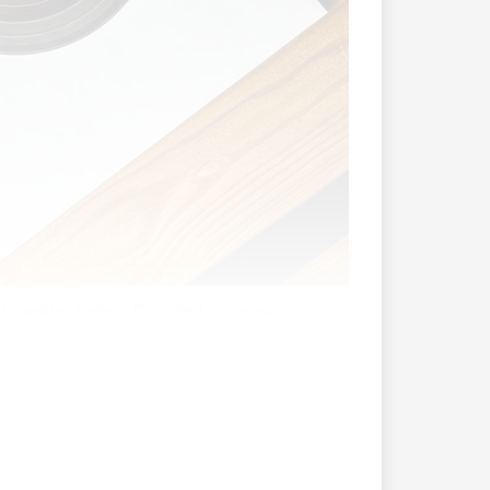
mwalder, Leiterin Philatelie Liechtenstein.
latelie Liechtenstein und die Pepi-