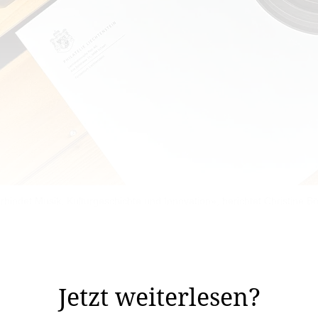
rbindet Musik, Kulturgeschichte und Innovation», berichtet Christine Böh
 wie Zukunftsmusik klingt, wurde heute Realität: Die Phi
ende Briefmarke Liechtensteins präsentiert.
Jetzt weiterlesen?