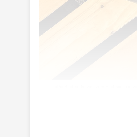
«Die Briefmarke wird zum Erlebnis – sie ve
Eine Briefmarke, die Musik abspielt? Was
Frommelt-Stiftung haben die erste kling