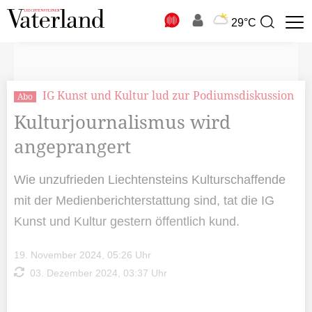
N
29°C
Suchbegriff
zur
Suche
IG Kunst und Kultur lud zur Podiumsdiskussion
Abo
Kulturjournalismus wird
angeprangert
Wie unzufrieden Liechtensteins Kulturschaffende
mit der Medienberichterstattung sind, tat die IG
Kunst und Kultur gestern öffentlich kund.
19. November 2024, 05:26 Uhr
03. Dezember 2024, 03:37 Uhr