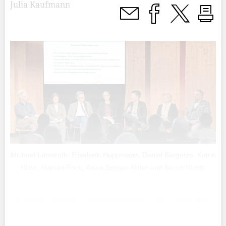
Julia Kaufmann
Michael Lünstroth, Elisabeth Huppmann, Daniel Bargetze, Katrin
Hilbe, Manuel Frick, Alexa Seeger-Ritter und Bernd Woldt.
So richtig zufrieden scheint niemand zu sein, wenn über
die Kulturberichterstattung in Liechtensteins Medien
gesprochen wird – so zumindest lautet die Auffassung der