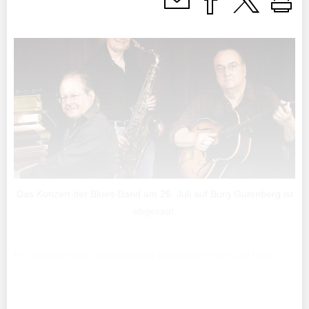
Das Konzert der Blues-Band am 26. Juli auf Burg Gutenberg ist
abgesagt.
Im Rahmen des diesjährigen Kultursommers auf Burg
Gutenberg hätte am Freitag, 26. Juli, das Konzert der
Bislin und Forlin Blues Band im Innenhof des Balzner
Wahrzeichens stattfinden sollen.