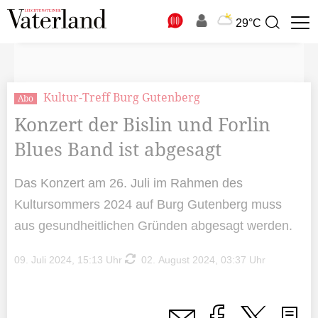
N
29°C
Suchbegriff
zur
Suche
Kultur-Treff Burg Gutenberg
Abo
Konzert der Bislin und Forlin
Blues Band ist abgesagt
Das Konzert am 26. Juli im Rahmen des
Kultursommers 2024 auf Burg Gutenberg muss
aus gesundheitlichen Gründen abgesagt werden.
09. Juli 2024, 15:13 Uhr
02. August 2024, 03:37 Uhr