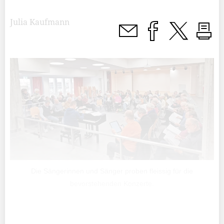
Julia Kaufmann
Die Sängerinnen und Sänger proben fleissig für die
bevorstehenden Konzerte.
«Musik darf niemals grübelnd und verdriesslich klingen»,