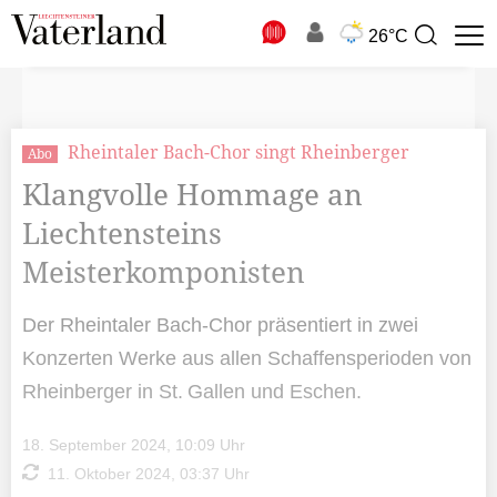
N
26°C
Suchbegriff
zur
Suche
Rheintaler Bach-Chor singt Rheinberger
Abo
Klangvolle Hommage an
Liechtensteins
Meisterkomponisten
Der Rheintaler Bach-Chor präsentiert in zwei
Konzerten Werke aus allen Schaffensperioden von
Rheinberger in St. Gallen und Eschen.
18. September 2024, 10:09 Uhr
11. Oktober 2024, 03:37 Uhr