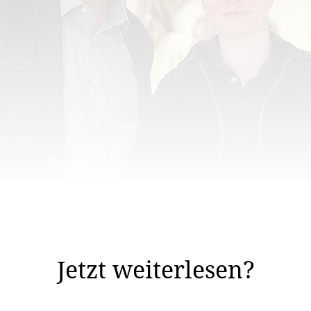
Mathias Ospelt und Isabel Wanger in Warschau.
it seinem Werk «Ebaholz» für den Literaturpreis der E
Jetzt weiterlesen?