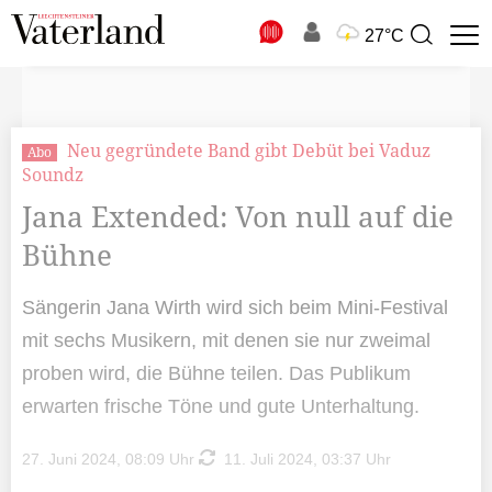
N
27°C
Suchbegriff
zur
Suche
Neu gegründete Band gibt Debüt bei Vaduz
Abo
Soundz
Jana Extended: Von null auf die
Bühne
Sängerin Jana Wirth wird sich beim Mini-Festival
mit sechs Musikern, mit denen sie nur zweimal
proben wird, die Bühne teilen. Das Publikum
erwarten frische Töne und gute Unterhaltung.
27. Juni 2024, 08:09 Uhr
11. Juli 2024, 03:37 Uhr