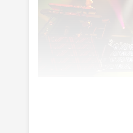
Gut gelaunt betrat Jan Delay am Samst
los mit seinem poppigen Song «Hallo!».