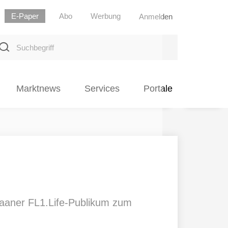
E-Paper
Abo
Werbung
Anmelden
uchbegriff
Marktnews
Services
Portale
haaner FL1.Life-Publikum zum