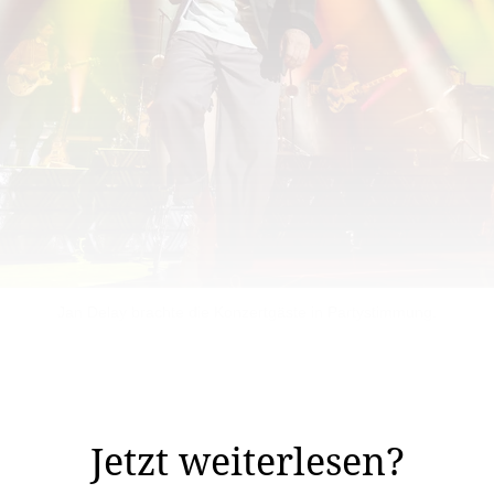
Jan Delay brachte die Konzertgäste in Partystimmung.
agabend mit seiner 11-köpfigen Band «Disco No. 1» die 
Jetzt weiterlesen?