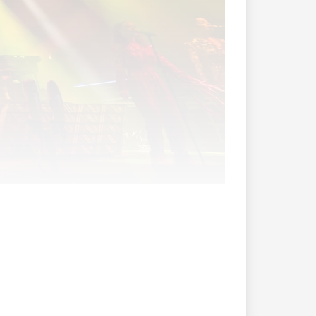
grosse Bühne im SAL und legte gleich