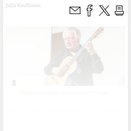
Julia Kaufmann
Alvaro Pierri begeisterte das Publikum in Ruggell.
Der Montag stand bei der Liechtensteiner Gitarrentagen
(Ligita) ganz im Zeichen der legendären Hauser-Gitarren.
Mit dem erstmals durchgeführten Hauser-Tag rückte das