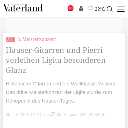
N
32°C
Suchbegriff
zur
Suche
3. Meisterkonzert
Abo
Hauser-Gitarren und Pierri
verleihen Ligita besonderen
Glanz
Historische Gitarren und ein Weltklasse-Musiker:
Das dritte Meisterkonzert der Ligita wurde zum
Höhepunkt des Hauser-Tages.
08. Juli 2026, 08:21 Uhr
03. August 2026, 03:33 Uhr