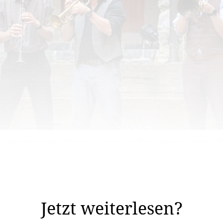
chigg überzeugten mit einer mitreissenden Mischung verschiedener Mus
petenmelodien aus dem Off stimmte das Quintett Schäbysc
r Musiker mit ihren Instrumenten in den ...
Jetzt weiterlesen?