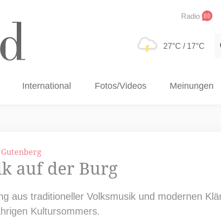
Radio
S
27°C
/ 17°C
International
Fotos/Videos
Meinungen
g Gutenberg
k auf der Burg
ung aus traditioneller Volksmusik und modernen Kl
jährigen Kultursommers.