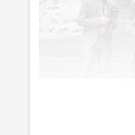
Schäbys
Mit tiefen Klarinettenklängen und Trom
Bühne im Burginnenhof an, bevor zwei de