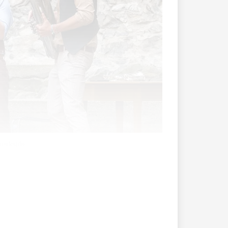
ikstile.
higg die ersten Töne bereits hinter der