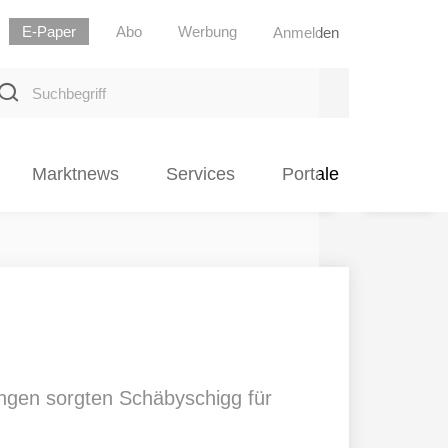
E-Paper
Abo
Werbung
Anmelden
uchbegriff
Marktnews
Services
Portale
ängen sorgten Schäbyschigg für