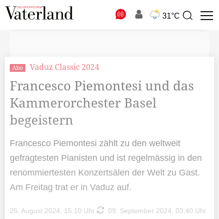
N
31°C
Suchbegriff
zur
Suche
Vaduz Classic 2024
Abo
Francesco Piemontesi und das
Kammerorchester Basel
begeistern
Francesco Piemontesi zählt zu den weltweit
gefragtesten Pianisten und ist regelmässig in den
renommiertesten Konzertsälen der Welt zu Gast.
Am Freitag trat er in Vaduz auf.
25. August 2024, 15:10 Uhr
09. September 2024, 03:40 Uhr