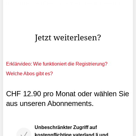
Pianistin Hélène Grimaud am Freitag im Rahmen des
Vaduz Classic Festivals nicht im Vaduzersaal auftreten.
Doch den Organisatoren gelang es in Abstimmung mit
dem ...
Jetzt weiterlesen?
Erklärvideo: Wie funktioniert die Registrierung?
Welche Abos gibt es?
CHF 12.90 pro Monat oder wählen Sie
aus unseren Abonnements.
Unbeschränkter Zugriff auf
kostenpflichtige vaterland.li und