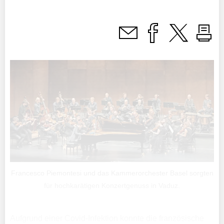
Francesco Piemontesi und das Kammerorchester Basel sorgten
für hochkarätigen Konzertgenuss in Vaduz.
Aufgrund einer Covid-Infektion konnte die französische