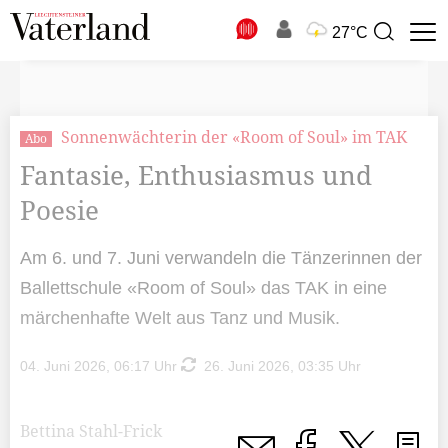
N
27°C
Suchbegriff
zur
Suche
Sonnenwächterin der «Room of Soul» im TAK
Abo
Fantasie, Enthusiasmus und
Poesie
Am 6. und 7. Juni verwandeln die Tänzerinnen der
Ballettschule «Room of Soul» das TAK in eine
märchenhafte Welt aus Tanz und Musik.
04. Juni 2026, 06:17 Uhr
26. Juni 2026, 03:35 Uhr
Bettina Stahl-Frick