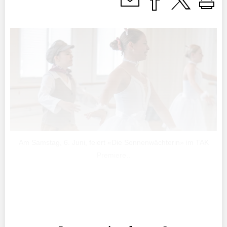
Am Samstag, 6. Juni, feiert «Die Sonnenwächterin» im TAK
Premiere..
Die Spannung ist ebenso wie die Vorfreude bei den
Tänzerinnen der Ballettschule «Room of Soul» aus
Grabs greifbar.