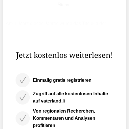
Älteren.
Am 1. März dieses Jahres wurde das Titelbild der
Ausstellung «Les Collections du Prince de
Liechtenstein» in Aix-en-Provence wegen
Fälschungsverdacht beschlagnahmt.
Jetzt kostenlos weiterlesen!
Einmalig gratis registrieren
Zugriff auf alle kostenlosen Inhalte
auf vaterland.li
Von regionalen Recherchen,
Kommentaren und Analysen
profitieren