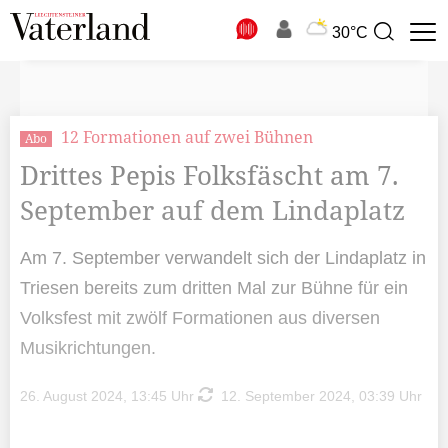
N
30°C
Suchbegriff
zur
Suche
12 Formationen auf zwei Bühnen
Abo
Drittes Pepis Folksfäscht am 7.
September auf dem Lindaplatz
Am 7. September verwandelt sich der Lindaplatz in
Triesen bereits zum dritten Mal zur Bühne für ein
Volksfest mit zwölf Formationen aus diversen
Musikrichtungen.
26. August 2024, 13:45 Uhr
12. September 2024, 03:39 Uhr