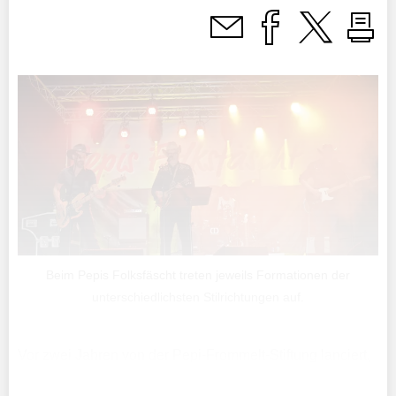
Beim Pepis Folksfäscht treten jeweils Formationen der
unterschiedlichsten Stilrichtungen auf.
Vor zwei Jahren von der Pepi-Frommelt-Stiftung lanciert,
geht mit Pepis Folksfäscht die noch junge Tradition eines