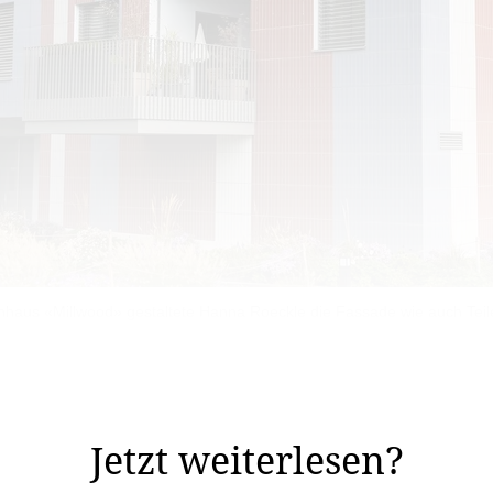
nhaus «Millwood» gestaltete Hanna Roeckle die Fassade wie auch Teil
unst-am-Bau-Werke von Hanna Roeckle ist die Gestaltun
Jetzt weiterlesen?