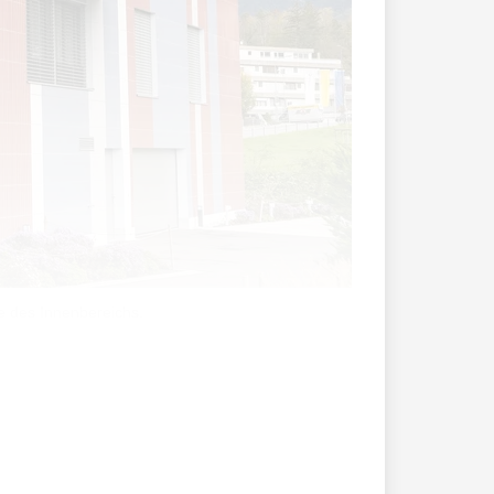
e des Innenbereichs.
g des Schaaner Lindaplatzes inklusive