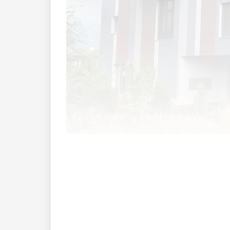
Für das Mehrfamilie
Eines der bekanntesten und grössten K
Tiefgarage und Brunnen (2010).