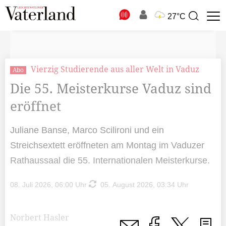
N
27°C
Suchbegriff
zur
Suche
Vierzig Studierende aus aller Welt in Vaduz
Abo
Die 55. Meisterkurse Vaduz sind
eröffnet
Juliane Banse, Marco Scilironi und ein
Streichsextett eröffneten am Montag im Vaduzer
Rathaussaal die 55. Internationalen Meisterkurse.
08. Juli 2026, 06:00 Uhr
05. August 2026, 03:34 Uhr
Norbert Hasler