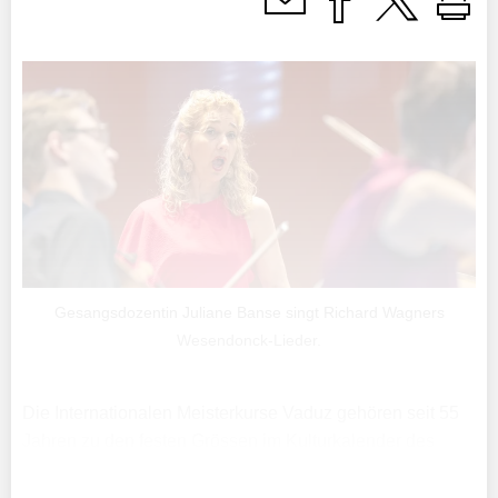
Gesangsdozentin Juliane Banse singt Richard Wagners
Wesendonck-Lieder.
Die Internationalen Meisterkurse Vaduz gehören seit 55
Jahren zu den festen Grössen im Kulturkalender des
Fürstentums. Am Montagabend eröffneten sie ihre neuste
Ausgabe mit einem Konzert, das dem Anlass gerecht