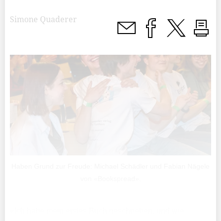
Simone Quaderer
Haben Grund zur Freude: Michael Schädler und Fabian Nägele
von «Bookspread».
«Ich habe mein erstes Buch geschrieben, und wie