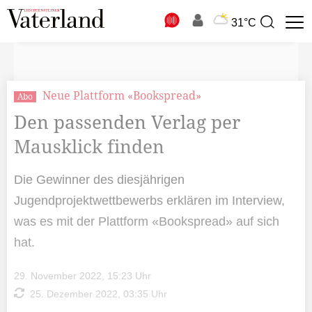
N
31°C
Suchbegriff
zur
Suche
Neue Plattform «Bookspread»
Abo
Den passenden Verlag per
Mausklick finden
Die Gewinner des diesjährigen
Jugendprojektwettbewerbs erklären im Interview,
was es mit der Plattform «Bookspread» auf sich
hat.
29. November 2022, 15:23 Uhr
25. Dezember 2022, 03:35 Uhr