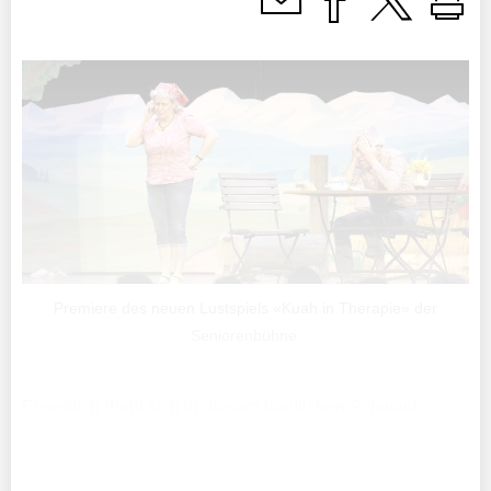
Premiere des neuen Lustspiels «Kuah in Therapie» der
Seniorenbühne.
Eigentlich dreht sich in diesem ländlichen Schwank
(Regie: Michaela Marxer) alles um Flora, die leidende
Kuh, die man nie zu Gesicht bekommt. Aber man hört,
dass es ihr nicht gut geht.