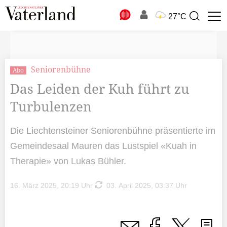
N
27°C
Suchbegriff
zur
Suche
Seniorenbühne
Abo
Das Leiden der Kuh führt zu
Turbulenzen
Die Liechtensteiner Seniorenbühne präsentierte im
Gemeindesaal Mauren das Lustspiel «Kuah in
Therapie» von Lukas Bühler.
16. März 2025, 20:19 Uhr
03. April 2025, 03:37 Uhr