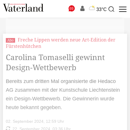
N
33°C
Suchbegriff
zur
Suche
Freche Lippen werden neue Art-Edition der
Abo
Fürstenhütchen
Carolina Tomaselli gewinnt
Design-Wettbewerb
Bereits zum dritten Mal organisierte die Hedaco
AG zusammen mit der Kunstschule Liechtenstein
ein Design-Wettbewerb. Die Gewinnerin wurde
heute bekannt gegeben.
02. September 2024, 12:59 Uhr
22. September 2024, 03:36 Uhr