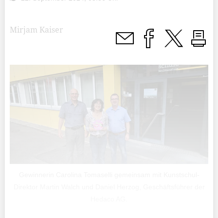
Mirjam Kaiser
Gewinnerin Carolina Tomaselli gemeinsam mit Kunstschul-
Direktor Martin Walch und Daniel Herzog, Geschäftsführer der
Hedaco AG.