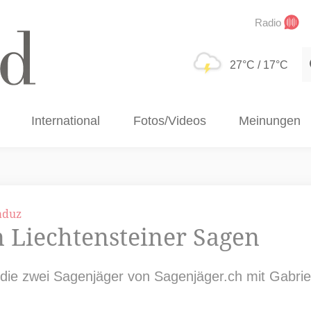
Radio
S
27°C
/ 17°C
International
Fotos/Videos
Meinungen
aduz
 Liechtensteiner Sagen
 die zwei Sagenjäger von Sagenjäger.ch mit Gabri