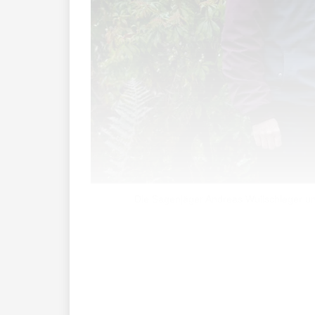
Die Sagenjäger Andreas Wullschleger und
Seit einigen Jahren produzieren die J
über die Sagen von bestimmten Regione