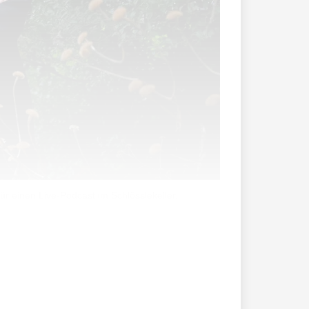
r einen Live-Podcast im Schlösslekeller.
nter dem Namen «Sagenjäger» Podcasts