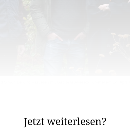
 Simon Berginz gastieren mit Gabriella Alvarez-Hummel am 14. April fü
ournalisten Andreas Wullschleger und Simon Berginz u
n in der Schweiz.
Jetzt weiterlesen?