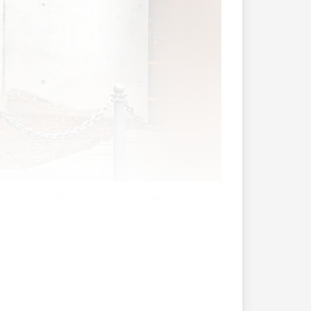
duz vor dem Kriminalgericht verantworten.
 anderem zu 24 Monaten Freiheitsstrafe