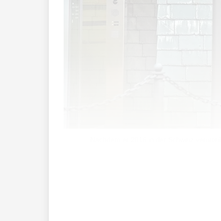
Nachdem er 2016 in der Schweiz verurteil
Die Vortat in der Schweiz liegt bereits
verurteilt.