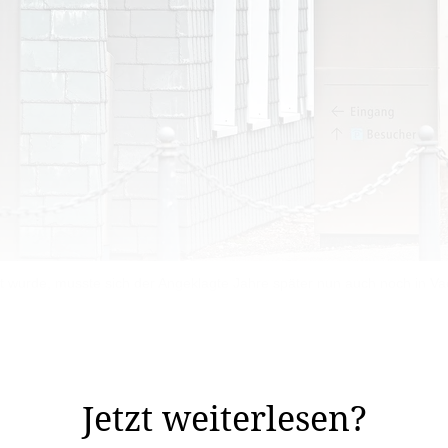
t wurde, musste sich der Angeklagte Jahre später nun auch noch in Va
 weit zurück: Wegen Betrugs wurde der Angeklagte unter
Jetzt weiterlesen?