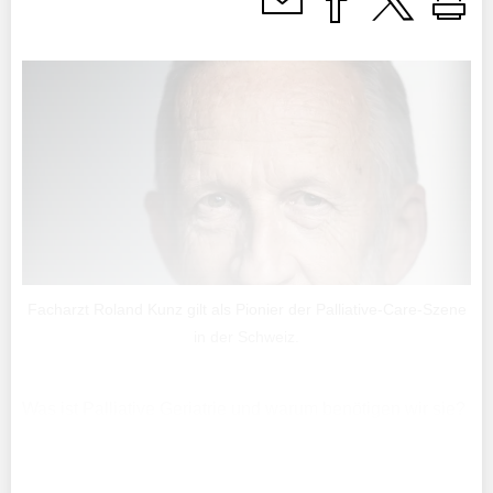
Facharzt Roland Kunz gilt als Pionier der Palliative-Care-Szene
in der Schweiz.
Was ist Palliative Geriatrie und warum benötigen wir sie?
Und warum kann das Konzept der Palliative Care nicht
einfach auf alte und oft demenzkranke Menschen
übertragen werden?