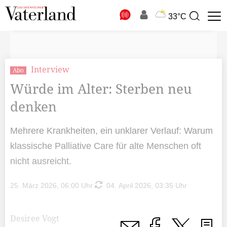
N
33°C
Suchbegriff
zur
Suche
Interview
Abo
Würde im Alter: Sterben neu
denken
Mehrere Krankheiten, ein unklarer Verlauf: Warum
klassische Palliative Care für alte Menschen oft
nicht ausreicht.
25. März 2026, 06:00 Uhr
04. April 2026, 03:35 Uhr
Desiree Vogt