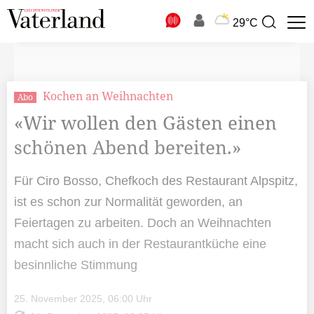
N
29°C
Suchbegriff
zur
Suche
Kochen an Weihnachten
Abo
«Wir wollen den Gästen einen
schönen Abend bereiten.»
Für Ciro Bosso, Chefkoch des Restaurant Alpspitz,
ist es schon zur Normalität geworden, an
Feiertagen zu arbeiten. Doch an Weihnachten
macht sich auch in der Restaurantküche eine
besinnliche Stimmung
25. November 2025, 06:00 Uhr