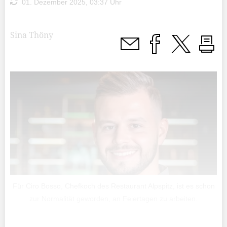
01. Dezember 2025, 03:37 Uhr
Sina Thöny
Für Ciro Bosso, Chefkoch des Restaurant Alpspitz, ist es schon
zur Normalität geworden, an Feiertagen zu arbeiten.