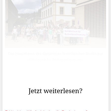
Das Hauptthema des diesjährigen feministischen Streiks war
«Solidarisch für Selbstbestimmung».
«Danke, dass ihr hier seid und Haltung zeigt», hiess es
gestern auf dem Peter-Kaiser-Platz in Vaduz.
Jetzt weiterlesen?