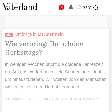
N
33°C
Suchbegriff
zur
Suche
Umfrage in Liechtenstein
Abo
Wie verbringt Ihr schöne
Herbsttage?
In wenigen Wochen bricht die goldene Jahreszeit
an. Auf uns warten noch viele Sonnentage, ideal
um hinauszugehen. Wir wollten von den Menschen
wissen, wie sie den Herbst verbringen.
20. August 2024, 00:20 Uhr
30. August 2024, 03:39 Uhr