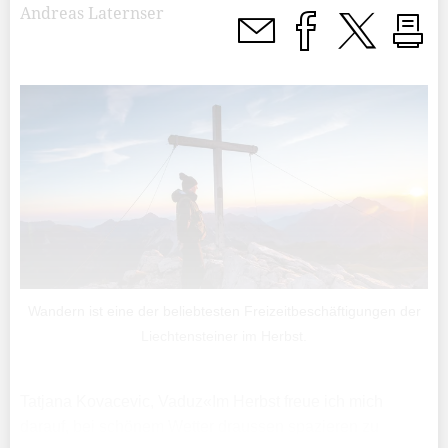
Andreas Laternser
Wandern ist eine der beliebtesten Freizeitbeschäftigungen der
Liechtensteiner im Herbst.
Tatjana Kovacevic, Vaduz«Im Herbst freue ich mich
darauf, bei schönem Wetter draussen spazieren zu