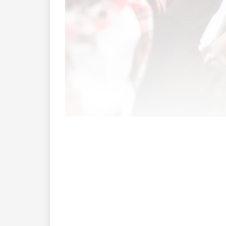
Wir versuchen doch alle, nachhaltiger 
lassen, während des Zähneputzens, wenig