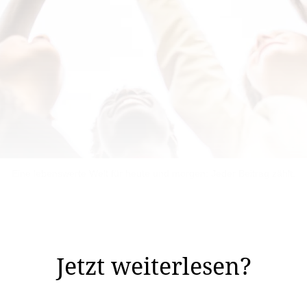
Eine lebenswerte Welt für heute und morgen: Jeder Beitrag zählt.
zu sein. Das Licht auszumachen, wenn wir den Raum ver
er Fleisch zu essen, den Müll richtig zu trennen, ...
Jetzt weiterlesen?