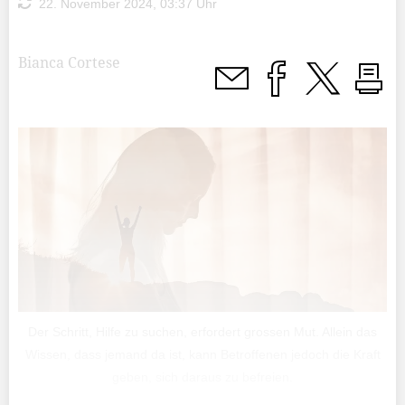
22. November 2024, 03:37 Uhr
Bianca Cortese
Der Schritt, Hilfe zu suchen, erfordert grossen Mut. Allein das
Wissen, dass jemand da ist, kann Betroffenen jedoch die Kraft
geben, sich daraus zu befreien.