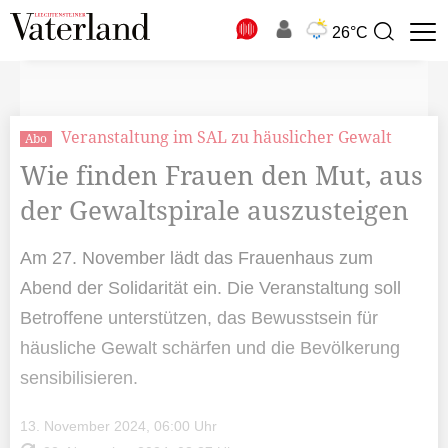
N
26°C
Suchbegriff
zur
Suche
Veranstaltung im SAL zu häuslicher Gewalt
Abo
Wie finden Frauen den Mut, aus
der Gewaltspirale auszusteigen
Am 27. November lädt das Frauenhaus zum
Abend der Solidarität ein. Die Veranstaltung soll
Betroffene unterstützen, das Bewusstsein für
häusliche Gewalt schärfen und die Bevölkerung
sensibilisieren.
13. November 2024, 06:00 Uhr