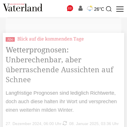
N
26°C
Suchbegriff
zur
Suche
Blick auf die kommenden Tage
Abo
Wetterprognosen:
Unberechenbar, aber
überraschende Aussichten auf
Schnee
Langfristige Prognosen sind lediglich Richtwerte,
doch auch diese halten ihr Wort und versprechen
einen weiterhin milden Winter.
27. Dezember 2024, 06:00 Uhr
08. Januar 2025, 03:36 Uhr