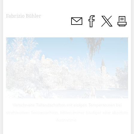
Fabrizio Bühler
Verschneite Tallandschaften mit eisigen Temperaturen bei
strahlendem Sonnenschein, bilden immer häufiger eine absolute
Ausnahme.