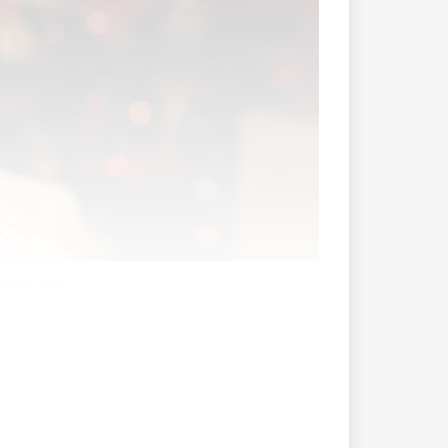
chenke aus.
«Krömleduft», sondern auch die Frage: