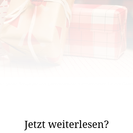
n geben Schweizer und Liechtensteiner durchschnittlich für ihre Ges
es Gebens, bringt jährlich nicht nur Lichterketten und 
gt sich, dass schenken ...
Jetzt weiterlesen?