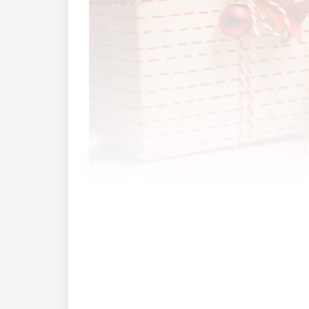
280 Franke
Weihnachten, das Fest der Freude und d
«Was soll ich schenken?» Auch 2024 zei