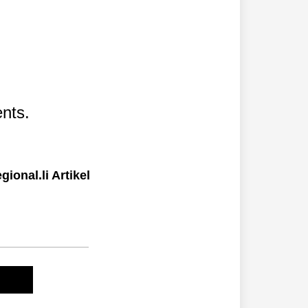
nts.
ional.li Artikel