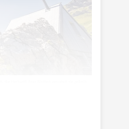
, die Herkunft ihrer Namen verraten sie jedoch
ngenden Aufstieg das Gipfelkreuz