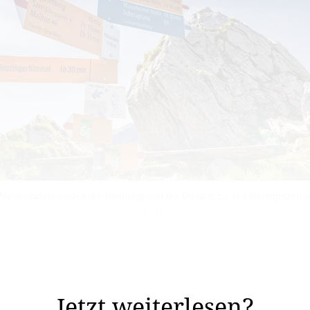
andertafeln zeigen die Richtung und die Distanz zu den Bergspitzen an
nicht.
er Liechtensteins Berge. Wenn man nach einem anstre
niesst, denkt man nicht unbedingt als erstes daran, ...
Jetzt weiterlesen?