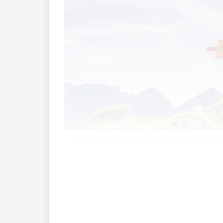
Augstenberg, Naafkopf oder Rappenstein: Die W
Im Sommer erklimmen unzählige Wander
erreicht hat und die Aussicht aufs Tal ge