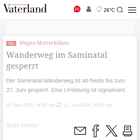
N
26°C
Suchbegriff
zur
Suche
Wegen Mutterkühen
Abo
Wanderweg im Saminatal
gesperrt
Der Saminatal-Wanderweg ist ab heute bis zum
27. Juni gesperrt. Eine Umleitung ist signalisiert.
02. Juni 2026, 14:00 Uhr
12. Juni 2026, 03:35 Uhr
Nicky Stettler