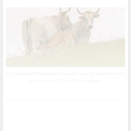
Der Saminatal-Wanderweg wird wegen einer Mutterkuhherde ab
heute bis zum 27. Juni 2026 umgeleitet.
Wer eine Wanderung im Saminatal plant, muss gut auf
die Beschilderung achten. Liechtenstein Tourismus
schreibt in einem Facebook-Post, dass ein Teil des
Saminatal-Wanderwegs ab sofort bis zum 27. Juni 2026
gesperrt ist.