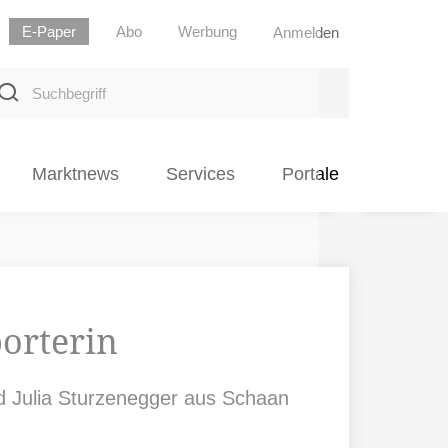
E-Paper
Abo
Werbung
Anmelden
uchbegriff
Marktnews
Services
Portale
orterin
d Julia Sturzenegger aus Schaan