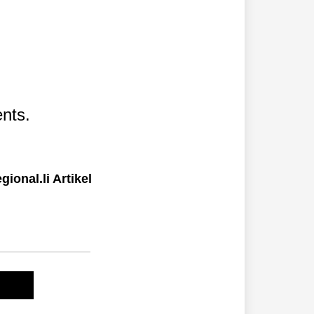
nts.
ional.li Artikel