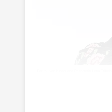
Portrait von Kinderland Reporterin Lena Tri
Dürfen wir vorstellen? Lena Tribelhorn 
«Kinderland»-Seite immer mal wieder mit