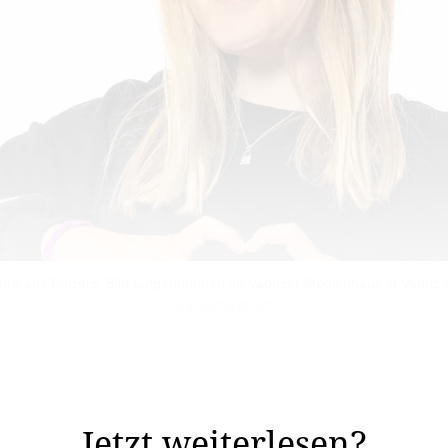
belhorn aus Balzers, Bild aufgenommen im Vaduzer Medienhaus in Va
SCHWENDENER
– ein Name, der euch vielleicht schon bekannt vorkommt.
 Beiträgen: Sie hat von ...
Jetzt weiterlesen?