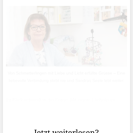
Von Schmetterlingen mit Liebe und Licht erfüllte Grüsse – Eine
liebevolle Verbindung stirbt nie und Sandras Seele lebt weiter.
Ihr Blick schweift in die Ferne. Mit einem Lächeln im
Gesicht. Verschmitzt. Verträumt. Es ist eine
Momentaufnahme von Sandra Winkler, die sie einst als
Selfie von sich mit dem Handy gemacht hat.
Jetzt weiterlesen?