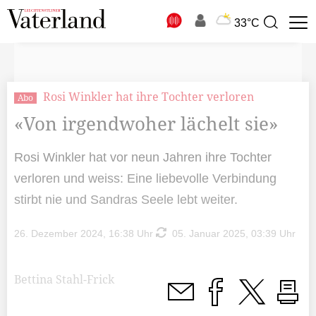
N
33°C
Suchbegriff
zur
Suche
Rosi Winkler hat ihre Tochter verloren
Abo
«Von irgendwoher lächelt sie»
Rosi Winkler hat vor neun Jahren ihre Tochter
verloren und weiss: Eine liebevolle Verbindung
stirbt nie und Sandras Seele lebt weiter.
26. Dezember 2024, 16:38 Uhr
05. Januar 2025, 03:39 Uhr
Bettina Stahl-Frick