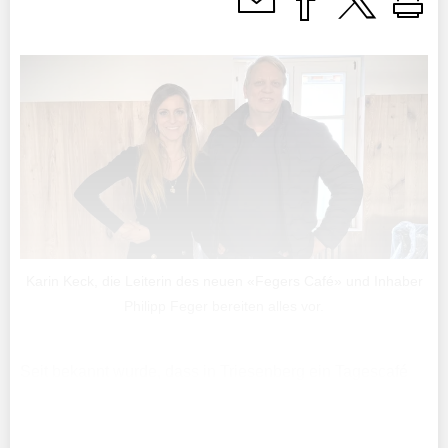
Karin Keck, die Leiterin des neuen «Fegers Café» und Inhaber
Philipp Feger bereiten alles vor.
Seit bekannt wurde, dass in Triesenberg ein Tagescafé
entsteht, ist die Resonanz laut den Betreibern gross. «Die
Bevölkerung freut sich und fragt regelmässig nach dem
Eröffnungsdatum», heisst es auf Anfrage.