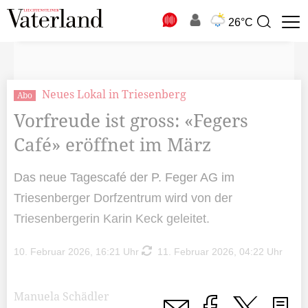
N
26°C
Suchbegriff
zur
Suche
Neues Lokal in Triesenberg
Abo
Vorfreude ist gross: «Fegers
Café» eröffnet im März
Das neue Tagescafé der P. Feger AG im
Triesenberger Dorfzentrum wird von der
Triesenbergerin Karin Keck geleitet.
10. Februar 2026, 16:21 Uhr
11. Februar 2026, 04:22 Uhr
Manuela Schädler