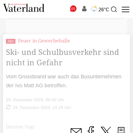
N
26°C
Suchbegriff
zur
Suche
Feuer in Gewerbehalle
Abo
Ski- und Schulbusverkehr sind
nicht in Gefahr
Vom Grossbrand war auch das Busunternehmen
der Ivo Matt AG betroffen.
28. Dezember 2024, 06:00 Uhr
29. Dezember 2024, 15:29 Uhr
Desiree Vogt