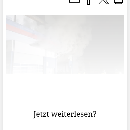
Am Donnerstagabend hat ein Grossbrand im
Industriegebiet in Schaanwald Polizei und Feuerwehren
auf Trab gehalten.
Jetzt weiterlesen?