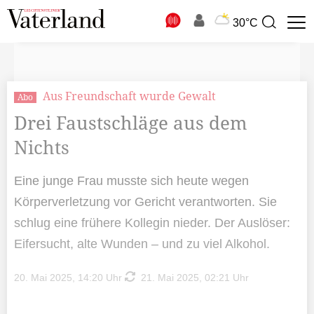
N
30°C
Suchbegriff
zur
Suche
Aus Freundschaft wurde Gewalt
Abo
Drei Faustschläge aus dem
Nichts
Eine junge Frau musste sich heute wegen
Körperverletzung vor Gericht verantworten. Sie
schlug eine frühere Kollegin nieder. Der Auslöser:
Eifersucht, alte Wunden – und zu viel Alkohol.
20. Mai 2025, 14:20 Uhr
21. Mai 2025, 02:21 Uhr