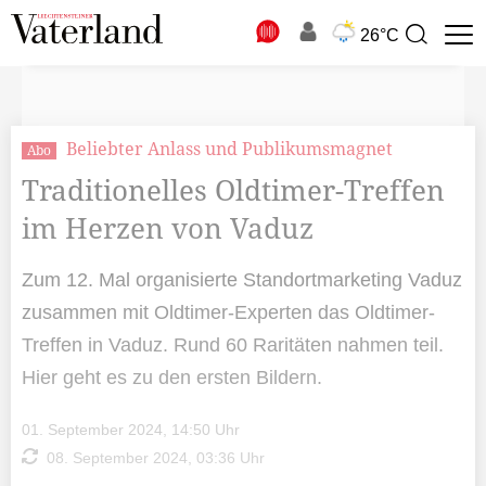
N
26°C
Suchbegriff
zur
Suche
Beliebter Anlass und Publikumsmagnet
Abo
Traditionelles Oldtimer-Treffen
im Herzen von Vaduz
Zum 12. Mal organisierte Standortmarketing Vaduz
zusammen mit Oldtimer-Experten das Oldtimer-
Treffen in Vaduz. Rund 60 Raritäten nahmen teil.
Hier geht es zu den ersten Bildern.
01. September 2024, 14:50 Uhr
08. September 2024, 03:36 Uhr