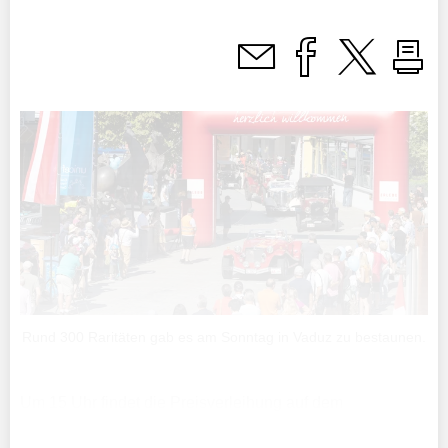
Rund 300 Raritäten gab es am Sonntag in Vaduz zu bestaunen.
Um 15 Uhr findet die Preisverleihung auf dem
Rathausplatz am Genussfestival statt. Für die drei