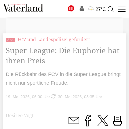
N
27°C
Suchbegriff
zur
Suche
FCV und Landespolizei gefordert
Abo
Super League: Die Euphorie hat
ihren Preis
Die Rückkehr des FCV in die Super League bringt
nicht nur sportliche Freude.
19. Mai 2026, 06:00 Uhr
30. Mai 2026, 03:35 Uhr
Desiree Vogt