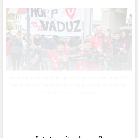
Die Freude über den Aufstieg ist gross, wie die Feier des FC
Vaduz auf dem Rathausplatz in Vaduz gezeigt hat. Aber der
Aufstieg ist nicht gratis zu haben …
Bereits zum vierten Mal ist der FC Vaduz in die Super
League aufgestiegen. Ganz so neu, wie auch schon, ist
diese Situation also nicht mehr.