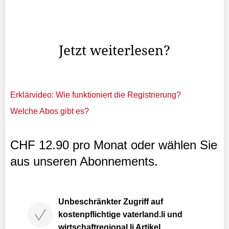
Zertifikatsschild, welche das Untergeschoss mit dem
Heizraum vom restlichen Teil des Wohnhauses abtrennt.
«Passt», sagt er und schliesst sie wieder.
Jetzt weiterlesen?
Erklärvideo: Wie funktioniert die Registrierung?
Welche Abos gibt es?
CHF 12.90 pro Monat oder wählen Sie
aus unseren Abonnements.
Unbeschränkter Zugriff auf
kostenpflichtige vaterland.li und
wirtschaftregional.li Artikel