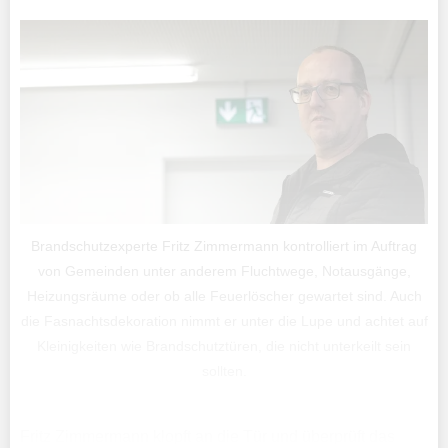
Brandschutzexperte Fritz Zimmermann kontrolliert im Auftrag
von Gemeinden unter anderem Fluchtwege, Notausgänge,
Heizungsräume oder ob alle Feuerlöscher gewartet sind. Auch
die Fasnachtsdekoration nimmt er unter die Lupe und achtet auf
Kleinigkeiten wie Brandschutztüren, die nicht unterkeilt sein
sollten.
Fritz Zimmermann klopft an die Tür und überprüft das