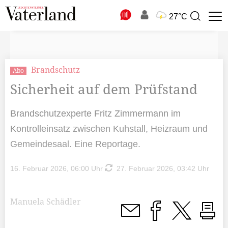
N
27°C
Suchbegriff
zur
Suche
Brandschutz
Abo
Sicherheit auf dem Prüfstand
Brandschutzexperte Fritz Zimmermann im
Kontrolleinsatz zwischen Kuhstall, Heizraum und
Gemeindesaal. Eine Reportage.
16. Februar 2026, 06:00 Uhr
27. Februar 2026, 03:42 Uhr
Manuela Schädler