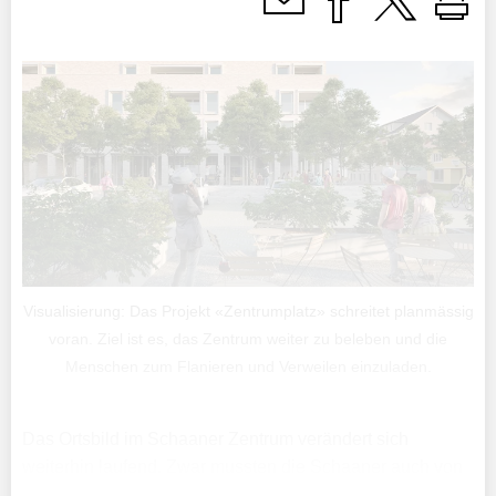
Visualisierung: Das Projekt «Zentrumplatz» schreitet planmässig
voran. Ziel ist es, das Zentrum weiter zu beleben und die
Menschen zum Flanieren und Verweilen einzuladen.
Das Ortsbild im Schaaner Zentrum verändert sich
weiterhin laufend. Zwar mussten die Schaaner auch von
Liebegewonnenem wie etwa dem alten