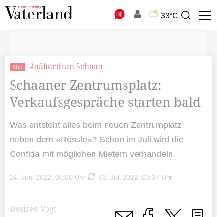
N
33°C
Suchbegriff
zur
Suche
#näherdran Schaan
Abo
Schaaner Zentrumsplatz:
Verkaufsgespräche starten bald
Was entsteht alles beim neuen Zentrumplatz
neben dem «Rössle»? Schon im Juli wird die
Confida mit möglichen Mietern verhandeln.
24. Juni 2022, 06:00 Uhr
03. Juli 2022, 03:37 Uhr
Desiree Vogt