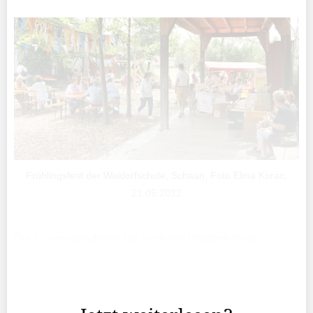
Frühlingsfest der Waldorfschule, Schaan, Foto Elma Korac,
21.05.2022
Die Coronapandemie hat auch der Waldorfschule
zugesetzt – und zwar so sehr, dass sich die Privatschule
mit einem «finanziellen Engpass» konfrontiert sieht, wie
aus dem Newsletter der Gemeinde Schaan ...