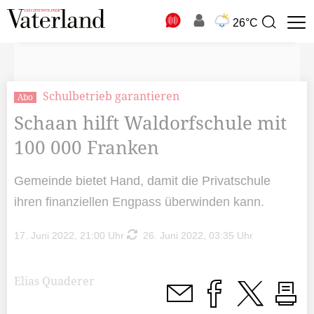
N
26°C
Suchbegriff
zur
Suche
Schulbetrieb garantieren
Abo
Schaan hilft Waldorfschule mit
100 000 Franken
Gemeinde bietet Hand, damit die Privatschule
ihren finanziellen Engpass überwinden kann.
17. Juni 2022, 21:00 Uhr
26. Juni 2022, 03:35 Uhr
Elias Quaderer