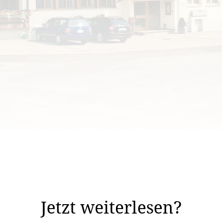
 Landgasthof Rössle in Ruggell wurde zwar zweimal verwarnt, ist aber w
amilie, die sich nicht dem Willen der Regierung beugen 
ilie, die sich gegen die Maskenpflicht sträubt.
Jetzt weiterlesen?