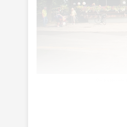
Der traditionelle
Für die einen ist es eine mutige Wirtef
Verständnis für die Haltung der Wirtefam