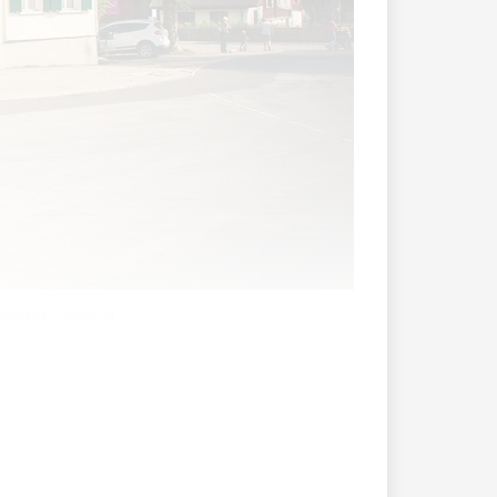
eiterhin geöffnet.
möchte. Andere haben weniger