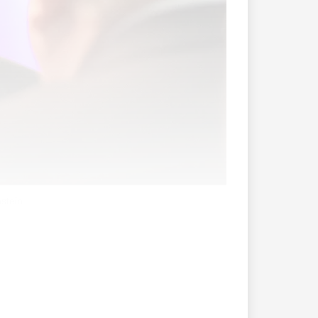
stein.
r uneingeschränkt ihre Rechte als