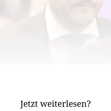
utter von René Benko ist eine der Begünstigten der Stiftung in Liechten
nten österreichischen Investors René Benko, kann wiede
Jetzt weiterlesen?