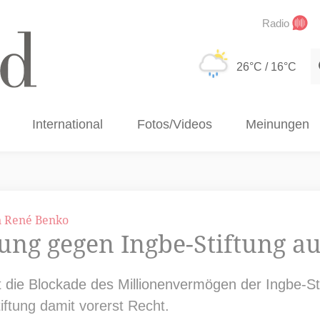
Radio
S
26°C
/ 16°C
International
Fotos/Videos
Meinungen
n René Benko
gung gegen Ingbe-Stiftung 
t die Blockade des Millionenvermögen der Ingbe-St
iftung damit vorerst Recht.