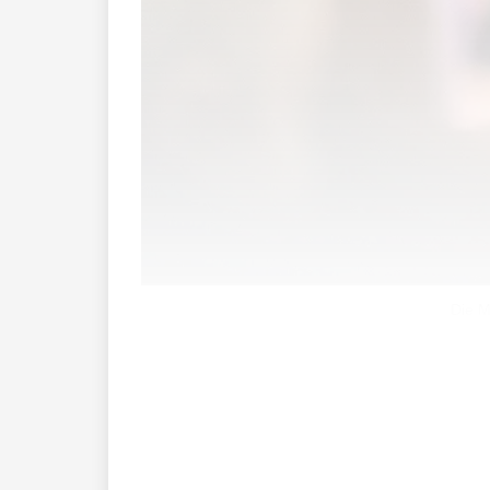
Die M
Ingeborg Benko, die Mutter des insolve
Stifterin ausüben.