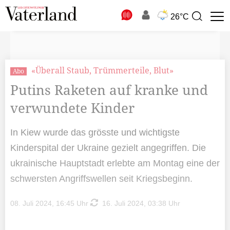
N
26°C
Suchbegriff
zur
Suche
«Überall Staub, Trümmerteile, Blut»
Abo
Putins Raketen auf kranke und
verwundete Kinder
In Kiew wurde das grösste und wichtigste
Kinderspital der Ukraine gezielt angegriffen. Die
ukrainische Hauptstadt erlebte am Montag eine der
schwersten Angriffswellen seit Kriegsbeginn.
08. Juli 2024, 16:45 Uhr
16. Juli 2024, 03:38 Uhr