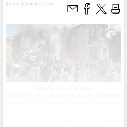
Stefan Schocher, Kiew
Dutzende Helfer vor dem teils
zerstörten Kinderspital Ohmatdyt in Kiew nach einem gezielten
Raketenangriff Russlands. (Bild: Libkos/Getty Images Europe)
Der Marschflugkörper war bereits an Kiew vorbeigeflogen