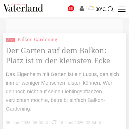
N
30°C
Suchbegriff
zur
Suche
Balkon-Gardening
Abo
Der Garten auf dem Balkon:
Platz ist in der kleinsten Ecke
Das Eigenheim mit Garten ist ein Luxus, den sich
immer weniger Menschen leisten können. Wer
dennoch nicht auf seine Lieblingspflanzen
verzichten möchte, betreibt einfach Balkon-
Gardening.
09. Juni 2026, 06:00 Uhr
18. Juni 2026, 03:34 Uhr