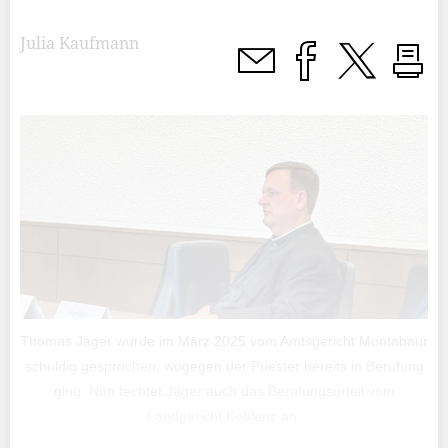
Julia Kaufmann
Thomas Jäger wurde im März 2025 vom Amtsgericht Montabaur
schuldig gesprochen, wogegen der Priester bereits in Berufung
ging. Nun fechtet Jäger auch das Berufungsurteil vom
Landgericht Koblenz an.