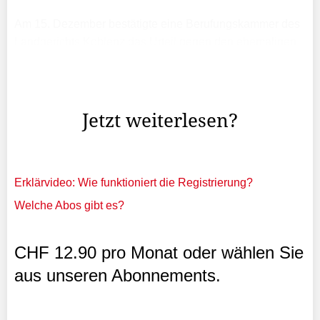
Am 15. Dezember bestätigte eine Berufungskammer des
Landgerichts Koblenz das Urteil gegen den ehemaligen
Ruggeller Pfarrer Thomas Jäger: Er wurde des
Verbrechens des sexuellen Missbrauchs eines Kindes
schuldig ...
Jetzt weiterlesen?
Erklärvideo: Wie funktioniert die Registrierung?
Welche Abos gibt es?
CHF 12.90 pro Monat oder wählen Sie
aus unseren Abonnements.