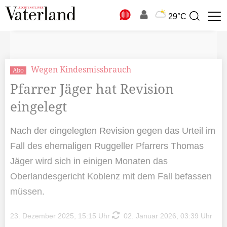
N
29°C
Suchbegriff
zur
Suche
Wegen Kindesmissbrauch
Abo
Pfarrer Jäger hat Revision
eingelegt
Nach der eingelegten Revision gegen das Urteil im
Fall des ehemaligen Ruggeller Pfarrers Thomas
Jäger wird sich in einigen Monaten das
Oberlandesgericht Koblenz mit dem Fall befassen
müssen.
23. Dezember 2025, 15:15 Uhr
02. Januar 2026, 03:39 Uhr