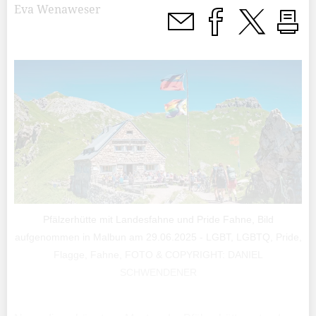
Eva Wenaweser
Pfälzerhütte mit Landesfahne und Pride Fahne, Bild
aufgenommen in Malbun am 29.06.2025 - LGBT, LGBTQ, Pride,
Flagge, Fahne, FOTO & COPYRIGHT: DANIEL
SCHWENDENER