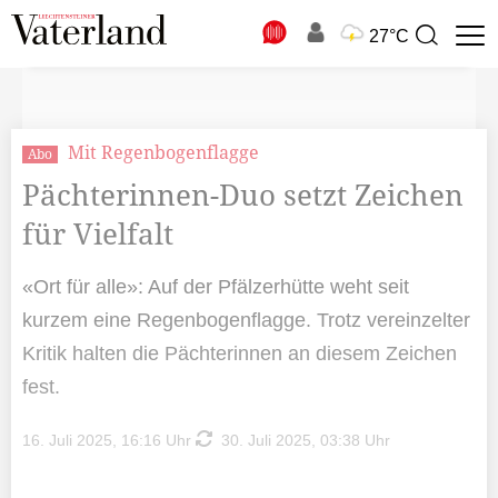
N
27°C
Suchbegriff
zur
Suche
Mit Regenbogenflagge
Abo
Pächterinnen-Duo setzt Zeichen
für Vielfalt
«Ort für alle»: Auf der Pfälzerhütte weht seit
kurzem eine Regenbogenflagge. Trotz vereinzelter
Kritik halten die Pächterinnen an diesem Zeichen
fest.
16. Juli 2025, 16:16 Uhr
30. Juli 2025, 03:38 Uhr