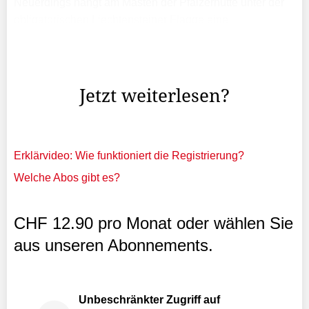
Neuerdings hängt am Masten der Pfälzerhütte unter der
obligatorischen Liechtensteiner Flagge eine
Regenbogenflagge. Gemäss Lesermeldung waren
einzelne Gäste am Wochenende nicht glücklich über
dieses Symbol.
Jetzt weiterlesen?
Erklärvideo: Wie funktioniert die Registrierung?
Welche Abos gibt es?
CHF 12.90 pro Monat oder wählen Sie
aus unseren Abonnements.
Unbeschränkter Zugriff auf