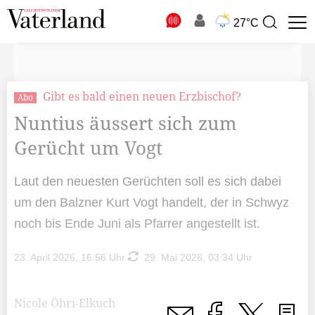
N
27°C
Suchbegriff
zur
Suche
Gibt es bald einen neuen Erzbischof?
Abo
Nuntius äussert sich zum
Gerücht um Vogt
Laut den neuesten Gerüchten soll es sich dabei
um den Balzner Kurt Vogt handelt, der in Schwyz
noch bis Ende Juni als Pfarrer angestellt ist.
23. April 2026, 16:56 Uhr
29. Mai 2026, 03:34 Uhr
Nicole Öhri-Elkuch