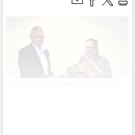
Kirchenratspräsident Reto Wehrli (l.) dankt dem abtretenden
Pfarrer Kurt Vogt.
Seit dem Rücktritt von Erzbischof Wolfgang Haas im
Herbst 2023 leitet Feldkirchs Bischof Benno Elbs das
Erzbistum Vaduz administrativ als Apostolischer
Administrator.