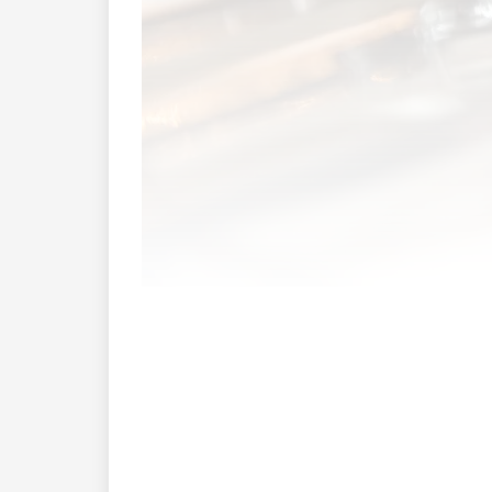
Es ist ein altbekanntes Problem in der 
dann: die Stornierung.