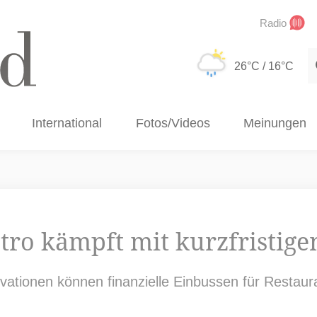
Radio
S
26°C
/ 16°C
International
Fotos/Videos
Meinungen
stro kämpft mit kurzfristig
rvationen können finanzielle Einbussen für Restau