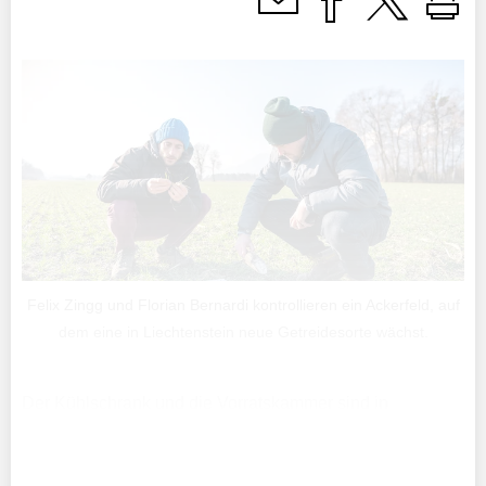
Felix Zingg und Florian Bernardi kontrollieren ein Ackerfeld, auf
dem eine in Liechtenstein neue Getreidesorte wächst.
Der Kühlschrank und die Vorratskammer sind in
Liechtenstein meist vielfältig gefüllt. Der Speiseplan soll
abwechslungsreich und auch gesund sein. Doch nur ein
kleiner Teil davon wird in Liechtenstein angebaut.