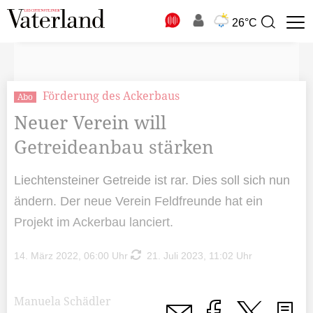
N
26°C
Suchbegriff
zur
Suche
Förderung des Ackerbaus
Abo
Neuer Verein will
Getreideanbau stärken
Liechtensteiner Getreide ist rar. Dies soll sich nun
ändern. Der neue Verein Feldfreunde hat ein
Projekt im Ackerbau lanciert.
14. März 2022, 06:00 Uhr
21. Juli 2023, 11:02 Uhr
Manuela Schädler